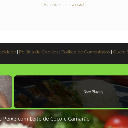
[SHOW SLIDESHOW]
vacidade
|
Política de Cookies
|
Política de Comentários
|
Quem 
×
Now Playing
 Peixe com Leite de Coco e Camarão