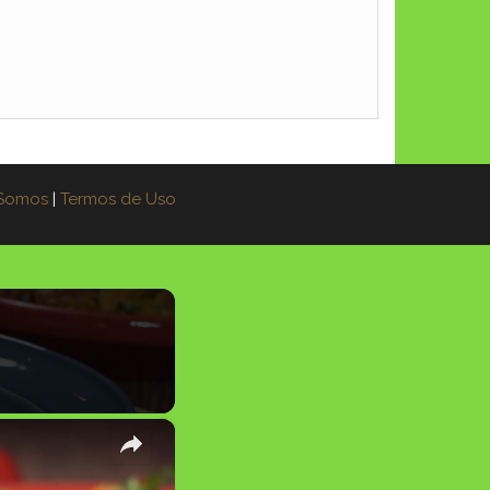
Somos
|
Termos de Uso
×