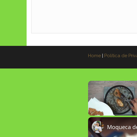
Home
|
Política de Pri
Unmute
Moqueca de