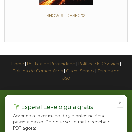
[SHOW SLIDESHOW]
Home
|
Política de Privacidade
|
Política de Cookies
|
Política de Comentários
|
Quem Somos
|
Termos de
Uso
×
×
Espera! Leve o guia grátis
Aprenda a fazer muda de 3 plantas na água,
Now Playing
passo a passo. Coloque seu e-mail e receba o
PDF agora: