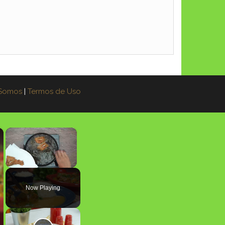
Somos
|
Termos de Uso
×
×
Unmute
Now Playing