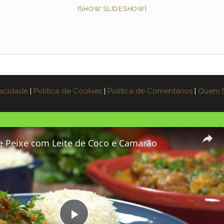
[SHOW SLIDESHOW]
vacidade
|
Política de Cookies
|
Política de Comentários
|
Quem 
 Peixe com Leite de Coco e Camarão