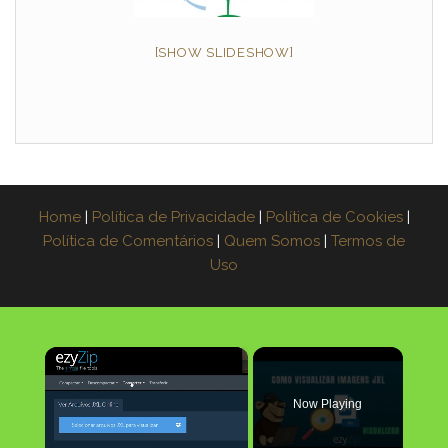
[SHOW SLIDESHOW]
Home
|
Política de Privacidade
|
Política de Cookies
|
Política de Comentários
|
Quem Somos
|
Termos de
Uso
×
Now Playing