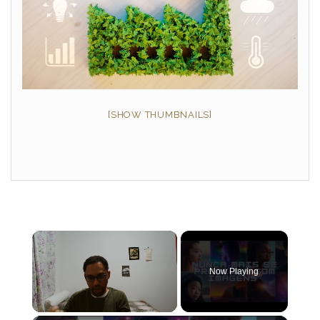
[SHOW THUMBNAILS]
×
Now Playing
Unmute