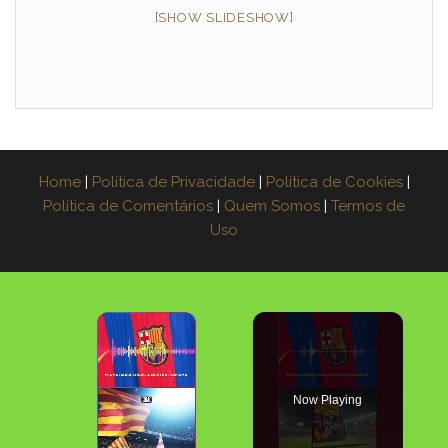
[SHOW SLIDESHOW]
Home
|
Política de Privacidade
|
Política de Cookies
|
Política de Comentários
|
Quem Somos
|
Termos de
Uso
×
Now Playing