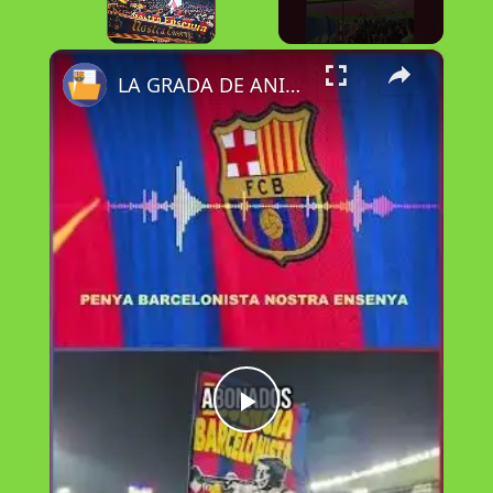
×
Unmute
LA GRADA DE ANIMACIÓN DEL BARÇA HABLA
P