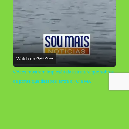
l
a
y
V
Watch on
i
Vídeos mostram implosão da estrutura que sobrou
de ponte que desabou entre o TO e MA
d
e
o