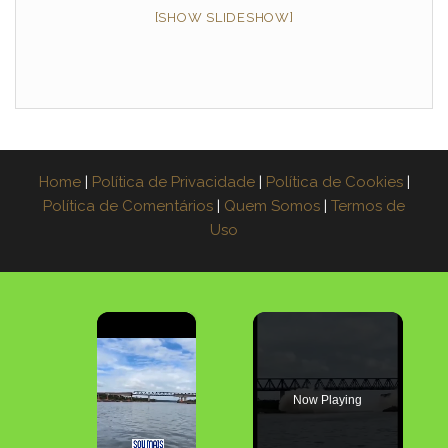
[SHOW SLIDESHOW]
Home
|
Política de Privacidade
|
Política de Cookies
|
Política de Comentários
|
Quem Somos
|
Termos de
Uso
×
Now Playing