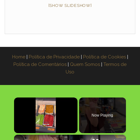
[SHOW SLIDESHOW]
Home
|
Política de Privacidade
|
Política de Cookies
|
Política de Comentários
|
Quem Somos
|
Termos de
Uso
×
Now Playing
×
Unmute