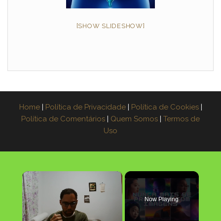
[SHOW SLIDESHOW]
Home
|
Política de Privacidade
|
Política de Cookies
|
Política de Comentários
|
Quem Somos
|
Termos de
Uso
×
Now Playing