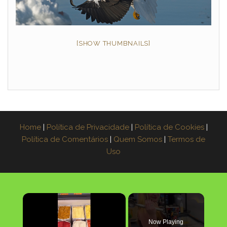
[SHOW THUMBNAILS]
Home
|
Política de Privacidade
|
Política de Cookies
|
Política de Comentários
|
Quem Somos
|
Termos de
Uso
×
Now Playing