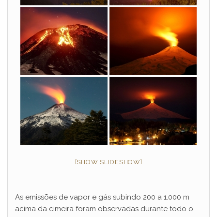
d
e
o
[SHOW SLIDESHOW]
As emissões de vapor e gás subindo 200 a 1.000 m
acima da cimeira foram observadas durante todo o