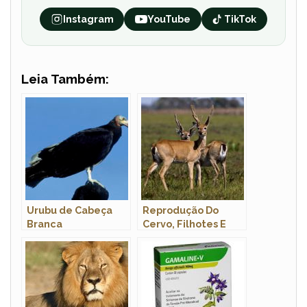
Instagram
YouTube
TikTok
Leia Também:
Urubu de Cabeça
Reprodução Do
Branca
Cervo, Filhotes E
Tempo De Gestação