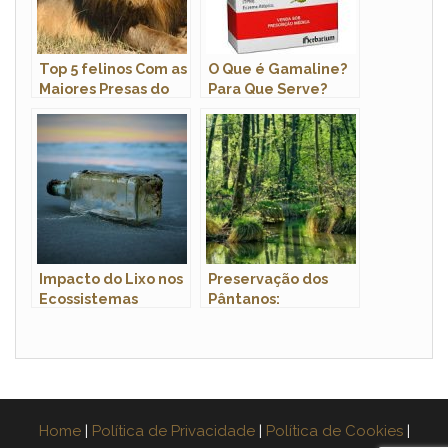
Top 5 felinos Com as
O Que é Gamaline?
Maiores Presas do
Para Que Serve?
Mundo
Impacto do Lixo nos
Preservação dos
Ecossistemas
Pântanos:
Marinhos: Uma
Biodiversidade e
Ameaça Crescente
sua Importância
Ambiental
Home
|
Política de Privacidade
|
Política de Cookies
|