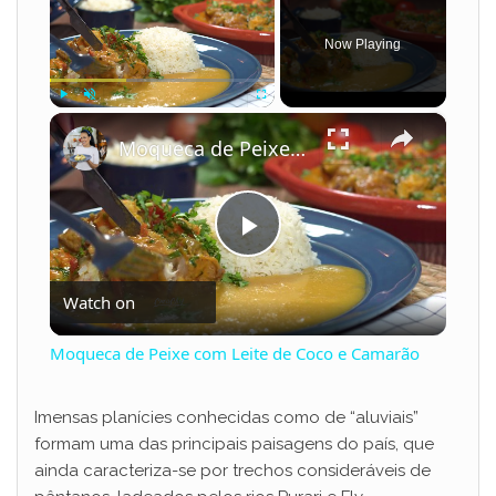
Now Playing
×
Play
Unmute
Fullscreen
Moqueca de Peixe com Leite de Coco e Camarão
P
Watch on
l
Moqueca de Peixe com Leite de Coco e Camarão
a
Imensas planícies conhecidas como de “aluviais”
formam uma das principais paisagens do país, que
y
ainda caracteriza-se por trechos consideráveis de