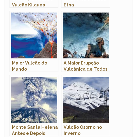
Vulcão Kilauea
Etna
Maior Vulcão do
A Maior Erupção
Mundo
Vulcânica de Todos
os Tempos
Monte Santa Helena
Vulcão Osorno no
Antes e Depois
Inverno