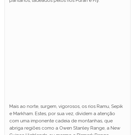
pântanos, ladeados pelos rios Purari e Fly.
V
i
d
e
o
Mais ao norte, surgem, vigorosos, os rios Ramu, Sepik
e Markham. Estes, por sua vez, dividem a atenção
com uma imponente cadeia de montanhas, que
abriga regiões como a Owen Stanley Range, a New