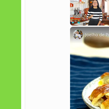
Play
Unmute
Joelho de P