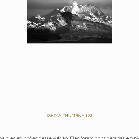
[SHOW THUMBNAILS]
iores erupções desse vulcão. Elas foram consideradas em níve