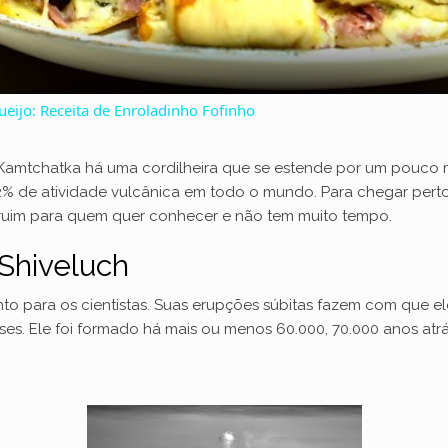
a
y
ueijo: Receita de Enroladinho Fofinho
V
Kamtchatka há uma cordilheira que se estende por um pouco m
2% de atividade vulcânica em todo o mundo. Para chegar perto 
i
e ruim para quem quer conhecer e não tem muito tempo.
Shiveluch
d
nto para os cientistas. Suas erupções súbitas fazem com que e
e
íses. Ele foi formado há mais ou menos 60.000, 70.000 anos a
o