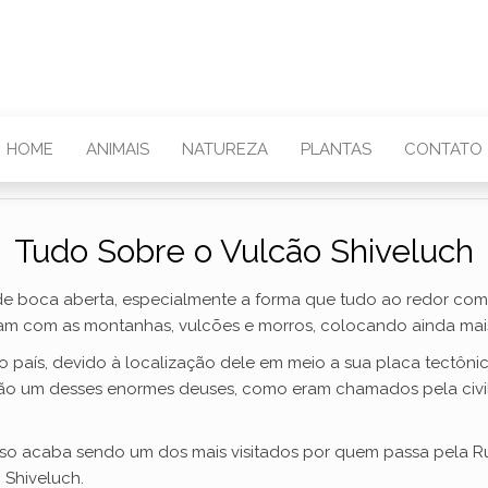
HOME
ANIMAIS
NATUREZA
PLANTAS
CONTATO
Tudo Sobre o Vulcão Shiveluch
de boca aberta, especialmente a forma que tudo ao redor co
uram com as montanhas, vulcões e morros, colocando ainda mais
aís, devido à localização dele em meio a sua placa tectônic
ão um desses enormes deuses, como eram chamados pela civil
sso acaba sendo um dos mais visitados por quem passa pela Rú
 Shiveluch.