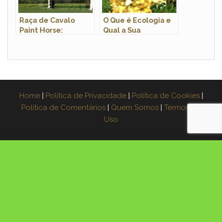
Raça de Cavalo
O Que é Ecologia e
Paint Horse:
Qual a Sua
Características,
Importância?
Fotos e História
Home
|
Política de Privacidade
|
Política de Cookies
|
Política de Comentários
|
Quem Somos
|
Termos de
Uso
×
Espera! Leve o guia grátis
Aprenda a fazer muda de 3 plantas na água,
passo a passo. Coloque seu e-mail e receba o
PDF agora: