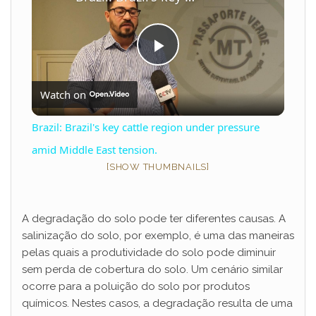
P
Watch on
l
Brazil: Brazil's key cattle region under pressure
a
amid Middle East tension.
[SHOW THUMBNAILS]
y
A degradação do solo pode ter diferentes causas. A
V
salinização do solo, por exemplo, é uma das maneiras
pelas quais a produtividade do solo pode diminuir
sem perda de cobertura do solo. Um cenário similar
i
ocorre para a poluição do solo por produtos
químicos. Nestes casos, a degradação resulta de uma