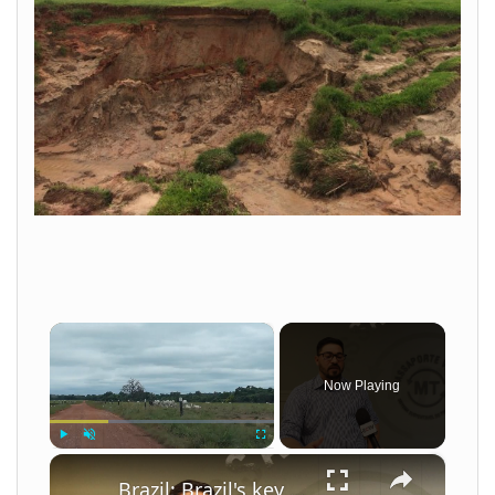
×
Now Playing
×
Play
Unmute
Fullscreen
Brazil: Brazil's key cattle region under pressure amid Middle East tension.