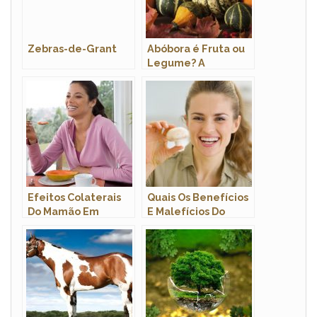
Zebras-de-Grant
Abóbora é Fruta ou
Legume? A
Resposta Definitiva
com Tabela
Efeitos Colaterais
Quais Os Benefícios
Do Mamão Em
E Malefícios Do
Excesso
Cogumelo?