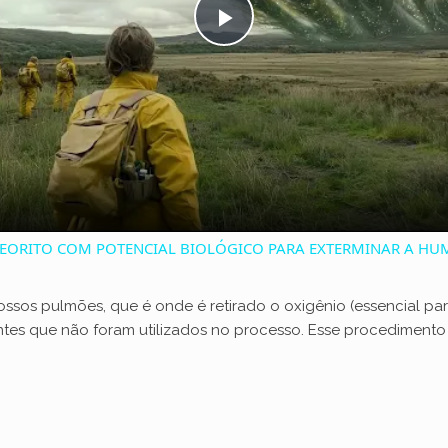
P
l
a
y
EORITO COM POTENCIAL BIOLÓGICO PARA EXTERMINAR A H
V
nossos pulmões, que é onde é retirado o oxigênio (essencial par
tes que não foram utilizados no processo. Esse procedimento
i
d