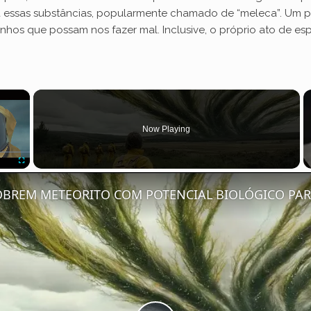
essas substâncias, popularmente chamado de “meleca”. Um proc
nhos que possam nos fazer mal. Inclusive, o próprio ato de 
×
Now Playing
Fullscreen