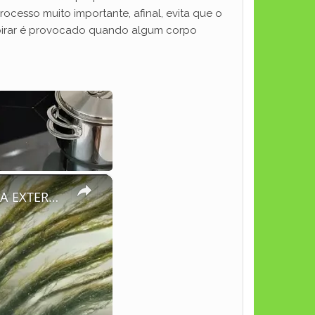
esso muito importante, afinal, evita que o
espirar é provocado quando algum corpo
×
ELES DESCOBREM METEORITO COM POTENCIAL BIOLÓGICO PARA EXTERMINAR A HUMANIDADE