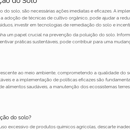
ção do Solo
i
 do solo, são necessárias ações imediatas e eficazes. A imple
 adoção de técnicas de cultivo orgânico, pode ajudar a reduz
d
duos, investir em tecnologias de remediação do solo e incenti
a um papel crucial na prevenção da poluição do solo. Inform
e
entivar práticas sustentáveis, pode contribuir para uma muda
o
rescente ao meio ambiente, comprometendo a qualidade do sol
táveis e a implementação de políticas eficazes são fundamenta
 de alimentos saudáveis, a manutenção dos ecossistemas terre
ição do solo?
so excessivo de produtos químicos agrícolas, descarte inadequ