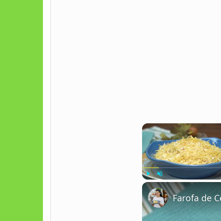
Play
Unmute
Farofa de 