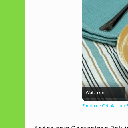
Watch on
Farofa de Cebola com B