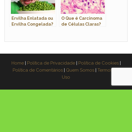
Ervilha Enlatada ou
O Que é Carcinoma
Ervilha Congelada?
de Células Claras?
Home
|
Política de Privacidade
|
Política de Cookies
|
Política de Comentários
|
Quem Somos
|
Termos de
Uso