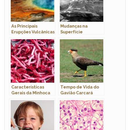
As Principais
Mudanças na
Erupções Vulcânicas
Superfície
do Mundo
Terrestre
Provocadas Pelo
Vulcão Santa
Helena
Características
Tempo de Vida do
Gerais da Minhoca
Gavião Carcará