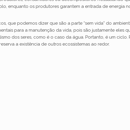
d
lo, enquanto os produtores garantem a entrada de energia n
e
os, que podemos dizer que são a parte “sem vida” do ambiente.
amentais para a manutenção da vida, pois são justamente eles q
lismo dos seres, como é o caso da água. Portanto, é um ciclo.
o
reserva a existência de outros ecossistemas ao redor.