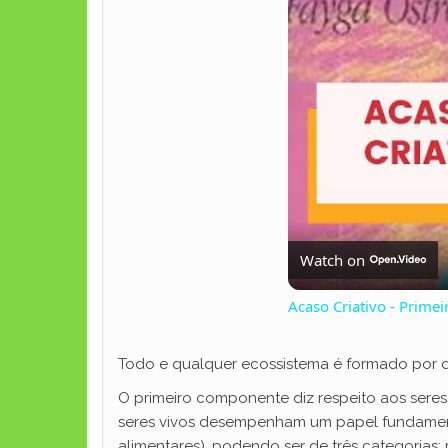
Watch on
Acaso Criativo - Primeir
Todo e qualquer ecossistema é formado por d
O primeiro componente diz respeito aos sere
seres vivos desempenham um papel fundamenta
alimentares), podendo ser de três categorias