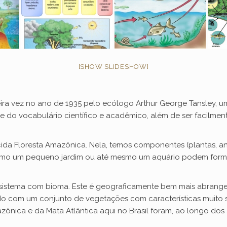
[SHOW SLIDESHOW]
ira vez no ano de 1935 pelo ecólogo Arthur George Tansley, u
nte do vocabulário científico e acadêmico, além de ser facilm
a Floresta Amazônica. Nela, temos componentes (plantas, anim
smo um pequeno jardim ou até mesmo um aquário podem forma 
.
istema com bioma. Este é geograficamente bem mais abrangen
o com um conjunto de vegetações com características muito s
zônica e da Mata Atlântica aqui no Brasil foram, ao longo dos