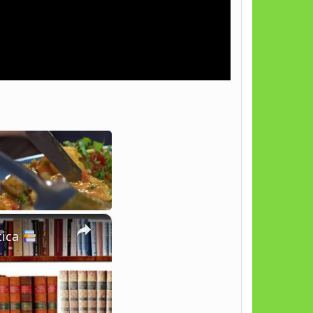
×
tica