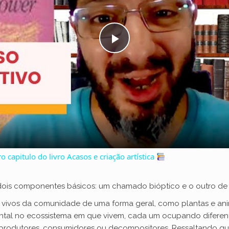
P
l
a
y
o capitulo do livro Acasos e criação artística
V
ois componentes básicos: um chamado bióptico e o outro de 
i
s vivos da comunidade de uma forma geral, como plantas e ani
l no ecossistema em que vivem, cada um ocupando diferentes 
: produtores, consumidores ou decompositores. Ressaltando q