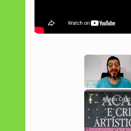
Play
Unmute
Acaso Criat