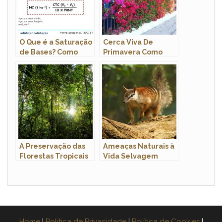
O Que é a Saturação
Cerca Viva De
de Bases? Como
Primavera Como
Funciona o
Fazer? Passo a Passo
Processo?
A Preservação das
Ameaças Naturais à
Florestas Tropicais
Vida Selvagem
Úmidas: a Vida em
Australiana: Uma
Equilíbrio
Visão Geral
Home
|
Política de Privacidade
|
Política de Cookies
|