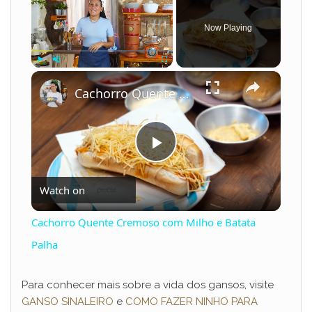
Now Playing
×
Play
Unmute
Fullscreen
Cachorro Quente Cremoso com Milho e Batata Palha
P
Watch on
l
Cachorro Quente Cremoso com Milho e Batata
a
Palha
y
Para conhecer mais sobre a vida dos gansos, visite
GANSO SINALEIRO
e
COMO FAZER NINHO PARA