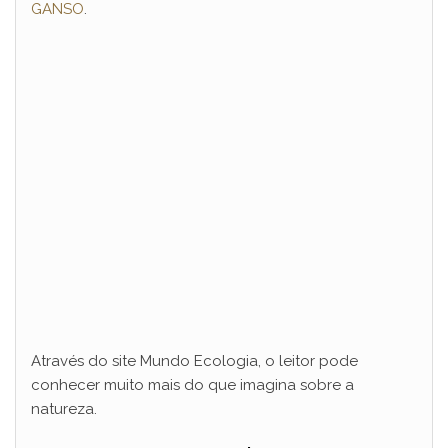
GANSO
.
V
i
d
e
o
Através do site Mundo Ecologia, o leitor pode
conhecer muito mais do que imagina sobre a
natureza.