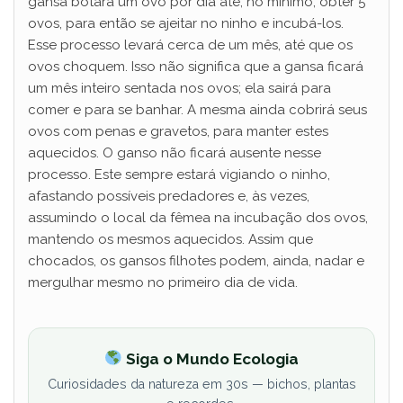
gansa botará um ovo por dia até, no mínimo, obter 5
ovos, para então se ajeitar no ninho e incubá-los.
Esse processo levará cerca de um mês, até que os
ovos choquem. Isso não significa que a gansa ficará
um mês inteiro sentada nos ovos; ela sairá para
comer e para se banhar. A mesma ainda cobrirá seus
ovos com penas e gravetos, para manter estes
aquecidos. O ganso não ficará ausente nesse
processo. Este sempre estará vigiando o ninho,
afastando possíveis predadores e, às vezes,
assumindo o local da fêmea na incubação dos ovos,
mantendo os mesmos aquecidos. Assim que
chocados, os gansos filhotes podem, ainda, nadar e
mergulhar mesmo no primeiro dia de vida.
Siga o Mundo Ecologia
Curiosidades da natureza em 30s — bichos, plantas