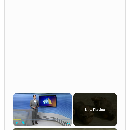
×
Now Playing
×
Play
Unmute
Fullscreen