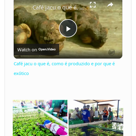
Café jacu o que é, como é produzido e por que é exótico
P
Watch on
l
Café jacu o que é, como é produzido e por que é
a
exótico
y
V
i