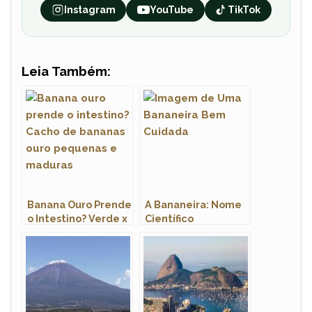
Instagram
YouTube
TikTok
Leia Também:
Banana Ouro Prende
A Bananeira: Nome
o Intestino? Verde x
Científico
Madura (2026)