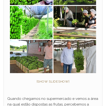
d
e
o
[SHOW SLIDESHOW]
Quando chegamos no supermercado e vemos a área
na qual estão dispostas as frutas, percebemos a