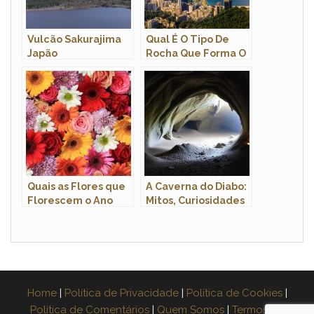
Vulcão Sakurajima
Qual É O Tipo De
Japão
Rocha Que Forma O
Pão De Açúcar?
Quais as Flores que
A Caverna do Diabo:
Florescem o Ano
Mitos, Curiosidades
Todo?
e Beleza Natural no
Estado de São Paulo
Home
|
Política de Privacidade
|
Política de Cookies
|
Política de Comentários
|
Quem Somos
|
Termos de