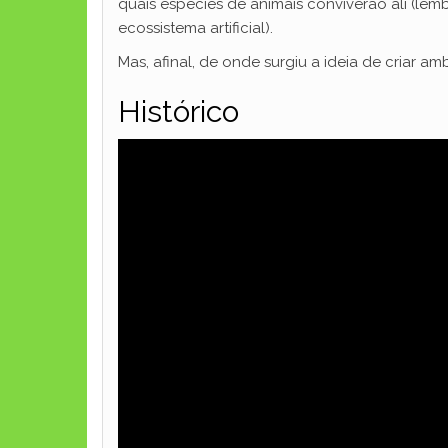
quais espécies de animais conviverão ali (lem
ecossistema artificial).
Mas, afinal, de onde surgiu a ideia de criar 
Histórico