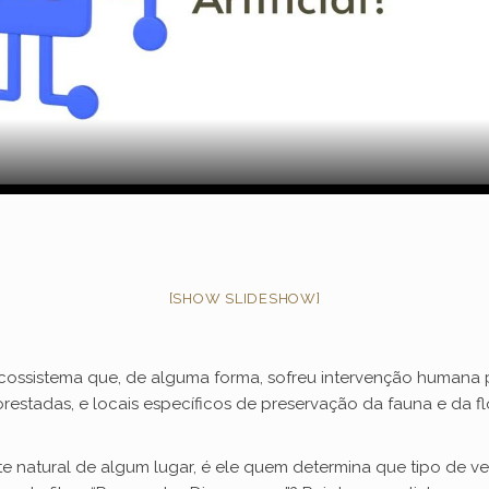
l
a
y
V
[SHOW SLIDESHOW]
i
d
ecossistema que, de alguma forma, sofreu intervenção humana
lorestadas, e locais específicos de preservação da fauna e da f
e
te natural de algum lugar, é ele quem determina que tipo de 