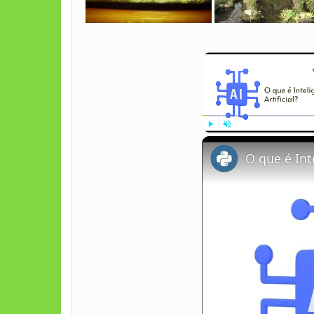
Play
Unmute
O que é Inte