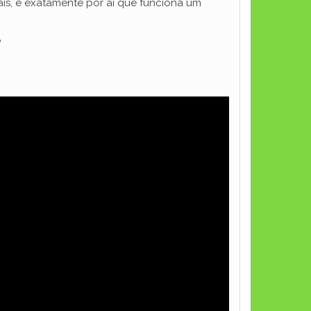
ais, é exatamente por aí que funciona um
?