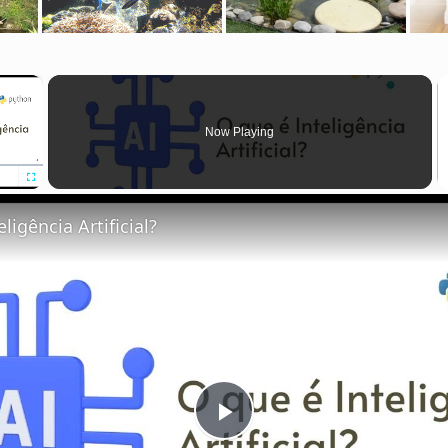
×
Now Playing
Fullscreen
ligência Artificial?
P