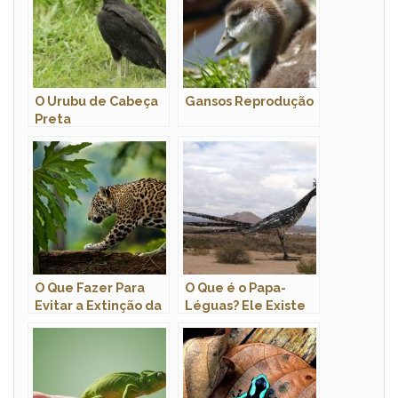
O Urubu de Cabeça
Gansos Reprodução
Preta
O Que Fazer Para
O Que é o Papa-
Evitar a Extinção da
Léguas? Ele Existe
Onça Pintada?
de Verdade?