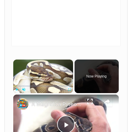
×
Now Playing
×
Play
Unmute
Fullscreen
A Magnífica Python Ball: Descubra Tudo Sobre Essa Serpente Fascinante!