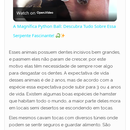
P
Watch on
l
A Magnífica Python Ball: Descubra Tudo Sobre Essa
a
Serpente Fascinante!
y
Esses animais possuem dentes incisivos bem grandes,
e pasmem eles não param de crescer, por este
motivo elas têm necessidade de sempre roer algo
V
para desgastar os dentes. A expectativa de vida
desses animais é de 2 anos, mas de acordo com a
i
espécie essa expectativa pode subir para 3 ou 4 anos
de vida. Existem algumas boas espécies de hamster
que habitam todo o mundo, a maior parte deles mora
d
em locais semi desertos se escondendo em tocas.
Eles mesmos cavam tocas com diversos túneis onde
e
podem se sentir seguros e guardar alimento. São