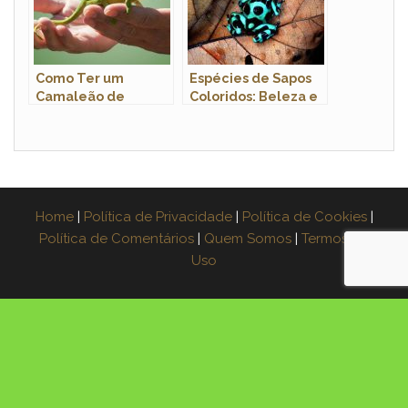
Como Ter um
Espécies de Sapos
Camaleão de
Coloridos: Beleza e
Estimação no Brasil
Diversidade Anfíbia
Legalmente?
Home
|
Política de Privacidade
|
Política de Cookies
|
Política de Comentários
|
Quem Somos
|
Termos de
Uso