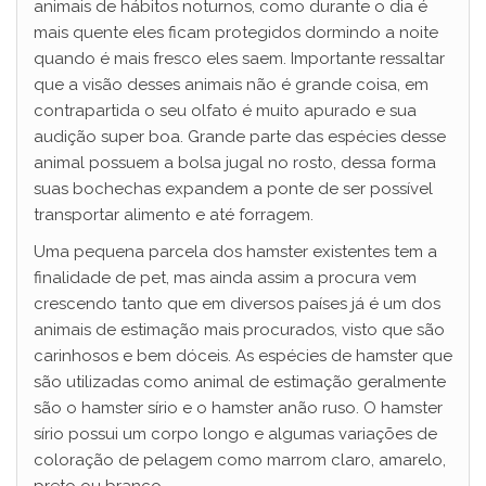
animais de hábitos noturnos, como durante o dia é
o
mais quente eles ficam protegidos dormindo a noite
quando é mais fresco eles saem. Importante ressaltar
que a visão desses animais não é grande coisa, em
contrapartida o seu olfato é muito apurado e sua
audição super boa. Grande parte das espécies desse
animal possuem a bolsa jugal no rosto, dessa forma
suas bochechas expandem a ponte de ser possível
transportar alimento e até forragem.
Uma pequena parcela dos hamster existentes tem a
finalidade de pet, mas ainda assim a procura vem
crescendo tanto que em diversos países já é um dos
animais de estimação mais procurados, visto que são
carinhosos e bem dóceis. As espécies de hamster que
são utilizadas como animal de estimação geralmente
são o hamster sírio e o hamster anão ruso. O hamster
sírio possui um corpo longo e algumas variações de
coloração de pelagem como marrom claro, amarelo,