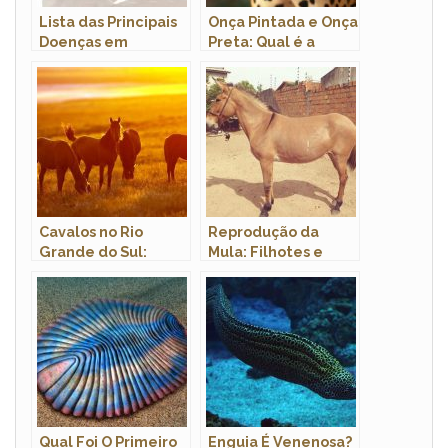
Lista das Principais
Onça Pintada e Onça
Doenças em
Preta: Qual é a
Cachorros: Sintomas
Diferença? Extinção
e Tratamento
e Ameaças
Cavalos no Rio
Reprodução da
Grande do Sul:
Mula: Filhotes e
História, Raças e
Período de
Criação (2026)
Gestação
Qual Foi O Primeiro
Enguia É Venenosa?