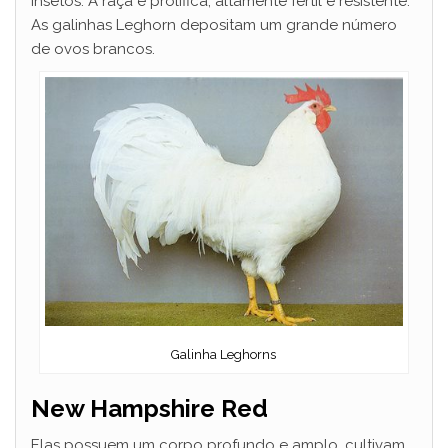
insetos. A raça é prolífica, altamente fértil e resistente.
As galinhas Leghorn depositam um grande número
de ovos brancos.
Galinha Leghorns
New Hampshire Red
Elas possuem um corpo profundo e amplo, cultivam