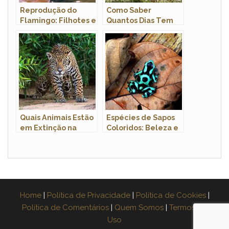
Reprodução do
Como Saber
Flamingo: Filhotes e
Quantos Dias Tem
Período de
um Filhote de
Gestação
Cachorro?
Quais Animais Estão
Espécies de Sapos
em Extinção na
Coloridos: Beleza e
Floresta
Diversidade Anfíbia
Amazônica?
Home
|
Política de Privacidade
|
Política de Cookies
|
Política de Comentários
|
Quem Somos
|
Termos de
Uso