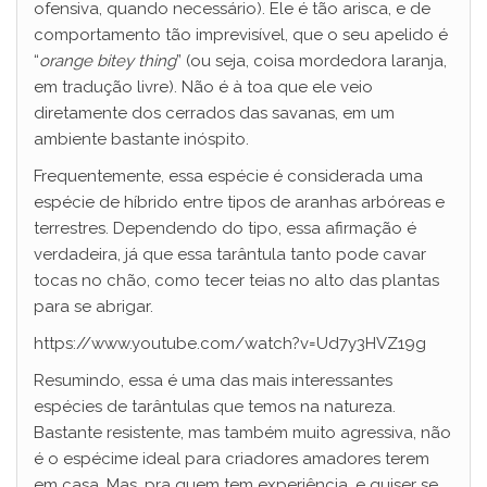
ofensiva, quando necessário). Ele é tão arisca, e de
comportamento tão imprevisível, que o seu apelido é
“
orange bitey thing
” (ou seja, coisa mordedora laranja,
em tradução livre). Não é à toa que ele veio
diretamente dos cerrados das savanas, em um
ambiente bastante inóspito.
Frequentemente, essa espécie é considerada uma
espécie de híbrido entre tipos de aranhas arbóreas e
terrestres. Dependendo do tipo, essa afirmação é
verdadeira, já que essa tarântula tanto pode cavar
tocas no chão, como tecer teias no alto das plantas
para se abrigar.
https://www.youtube.com/watch?v=Ud7y3HVZ19g
Resumindo, essa é uma das mais interessantes
espécies de tarântulas que temos na natureza.
Bastante resistente, mas também muito agressiva, não
é o espécime ideal para criadores amadores terem
em casa. Mas, pra quem tem experiência, e quiser se