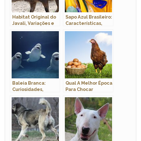
Habitat Original do
Sapo Azul Brasileiro:
Javali, Variações e
Características,
Preferências
Habitat e Veneno do
Dendrobates
azureus
Baleia Branca:
Qual A Melhor Época
Curiosidades,
Para Chocar
Extincao, Peso,
Galinha? Precisa do
Tamanho E Fotos
Galo?