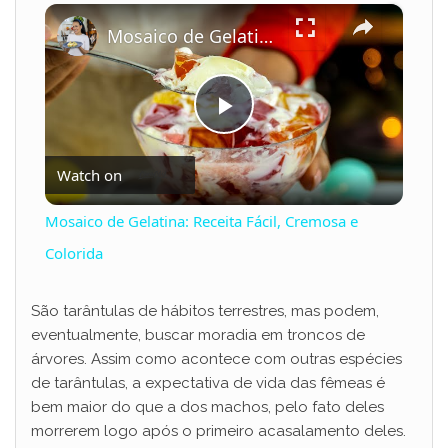
×
Play
Unmute
Fullscreen
Mosaico de Gelatina: Receita Fácil, Cremosa e Colorida
P
Watch on
l
Mosaico de Gelatina: Receita Fácil, Cremosa e
a
Colorida
y
São tarântulas de hábitos terrestres, mas podem,
eventualmente, buscar moradia em troncos de
árvores. Assim como acontece com outras espécies
V
de tarântulas, a expectativa de vida das fêmeas é
bem maior do que a dos machos, pelo fato deles
i
morrerem logo após o primeiro acasalamento deles.