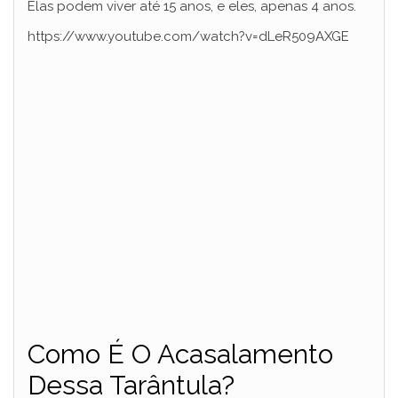
Elas podem viver até 15 anos, e eles, apenas 4 anos.
d
https://www.youtube.com/watch?v=dLeR509AXGE
e
o
Como É O Acasalamento
Dessa Tarântula?