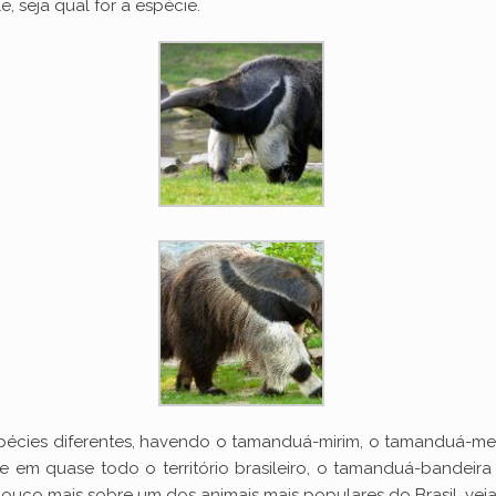
, seja qual for a espécie.
écies diferentes, havendo o tamanduá-mirim, o tamanduá-mex
 em quase todo o território brasileiro, o tamanduá-bandeira
ouco mais sobre um dos animais mais populares do Brasil, veja