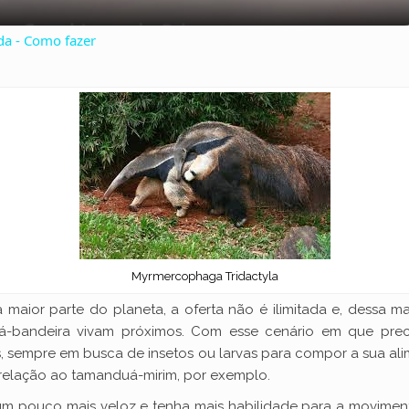
a
da - Como fazer
y
V
i
d
e
Myrmercophaga Tridactyla
 maior parte do planeta, a oferta não é ilimitada e, dessa m
o
-bandeira vivam próximos. Com esse cenário em que precis
s, sempre em busca de insetos ou larvas para compor a sua ali
 relação ao tamanduá-mirim, por exemplo.
um pouco mais veloz e tenha mais habilidade para a moviment