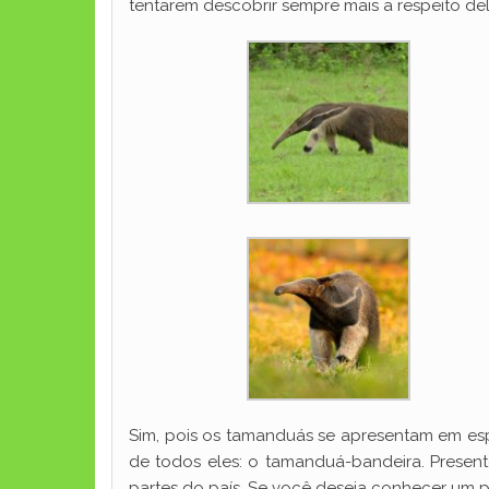
tentarem descobrir sempre mais a respeito dele
Sim, pois os tamanduás se apresentam em esp
de todos eles: o tamanduá-bandeira. Presente
partes do país. Se você deseja conhecer um p