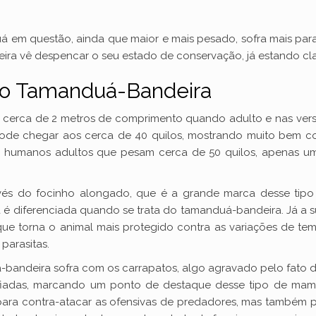
uá em questão, ainda que maior e mais pesado, sofra mais par
ra vê despencar o seu estado de conservação, já estando cla
 do Tamanduá-Bandeira
cerca de 2 metros de comprimento quando adulto e nas ver
pode chegar aos cerca de 40 quilos, mostrando muito bem 
eres humanos adultos que pesam cerca de 50 quilos, apena
avés do focinho alongado, que é a grande marca desse ti
é diferenciada quando se trata do tamanduá-bandeira. Já a s
e torna o animal mais protegido contra as variações de temp
parasitas.
bandeira sofra com os carrapatos, algo agravado pelo fato d
 afiadas, marcando um ponto de destaque desse tipo de mamí
m para contra-atacar as ofensivas de predadores, mas também