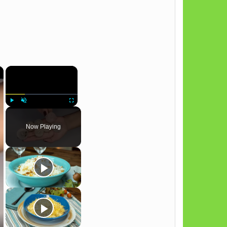
×
×
Play
Unmute
Fullscreen
Now Playing