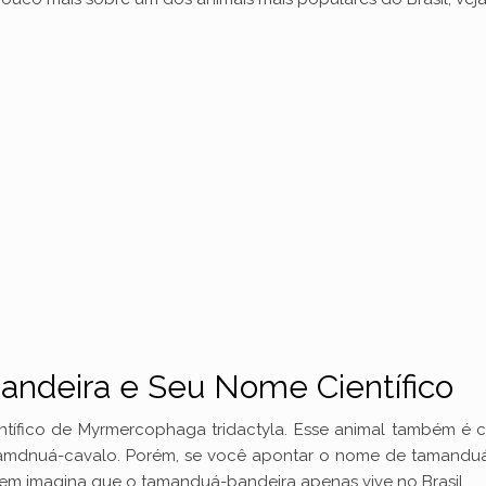
ndeira e Seu Nome Científico
tífico de Myrmercophaga tridactyla. Esse animal também é 
 e tamdnuá-cavalo. Porém, se você apontar o nome de tamandu
uem imagina que o tamanduá-bandeira apenas vive no Brasil.