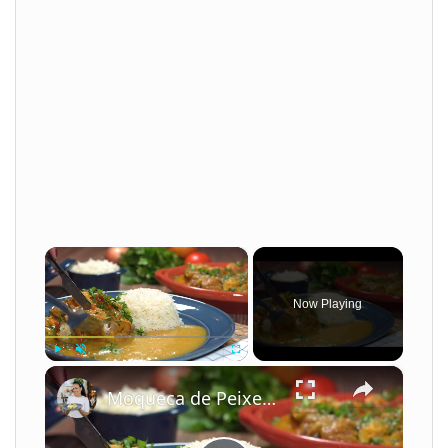
×
Now Playing
×
Play
Unmute
Fullscreen
Moqueca de Peixe com Leite de Coco e Camarão