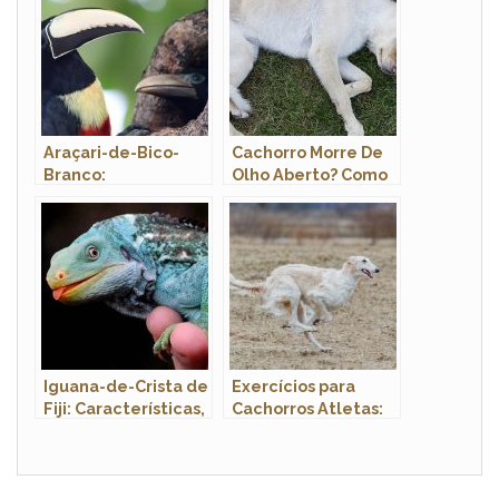
Araçari-de-Bico-
Cachorro Morre De
Branco:
Olho Aberto? Como
Características,
Saber Se Ele
Habitat e Fotos
Morreu?
Iguana-de-Crista de
Exercícios para
Fiji: Características,
Cachorros Atletas:
Nome Cientifico e
Estímulo Saudável
Fotos