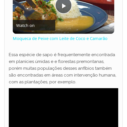
P
Watch on
l
Moqueca de Peixe com Leite de Coco e Camarão
a
Essa espécie de sapo é frequentemente encontrada
em planícies úmidas e e florestas premontanas,
y
porém muitas populações desses anfíbios também
são encontradas em áreas com intervenção humana,
V
com as plantações, por exemplo.
i
d