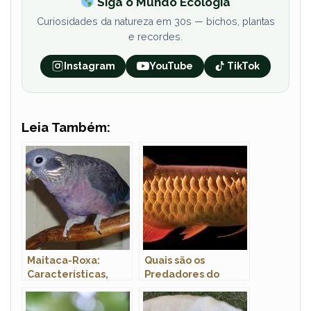
Siga o Mundo Ecologia
Curiosidades da natureza em 30s — bichos, plantas
e recordes.
Instagram
YouTube
TikTok
Leia Também:
Maitaca-Roxa:
Quais são os
Características,
Predadores do
Fotos e Nome
Peixe Aruanã e seus
Cientifico
Inimigos?