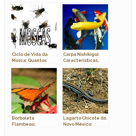
Fotos
Características,
Nome Cientifico,
Fotos e Tamanho
Ciclo de Vida da
Carpa Nishikigoi:
Mosca: Quantos
Características,
Anos Elas Vivem?
Nome Científico,
Habitat e Fotos
Borboleta
Lagarto Chicote do
Flambeau:
Novo México:
Características,
Características e