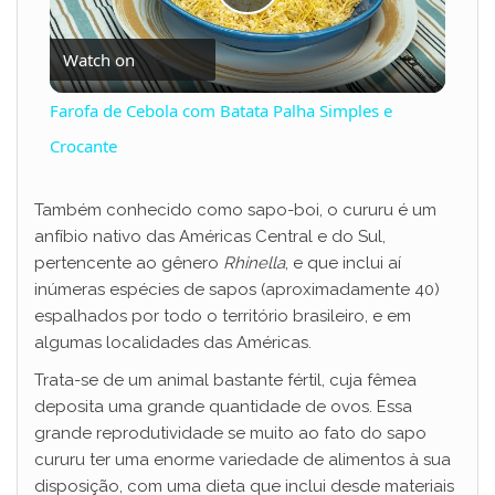
P
Watch on
l
Farofa de Cebola com Batata Palha Simples e
a
Crocante
y
Também conhecido como sapo-boi, o cururu é um
anfíbio nativo das Américas Central e do Sul,
pertencente ao gênero
Rhinella
, e que inclui aí
V
inúmeras espécies de sapos (aproximadamente 40)
espalhados por todo o território brasileiro, e em
i
algumas localidades das Américas.
Trata-se de um animal bastante fértil, cuja fêmea
d
deposita uma grande quantidade de ovos. Essa
grande reprodutividade se muito ao fato do sapo
cururu ter uma enorme variedade de alimentos à sua
e
disposição, com uma dieta que inclui desde materiais