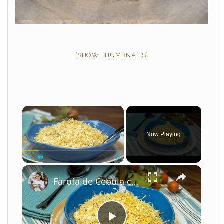
[SHOW THUMBNAILS]
×
Now Playing
×
Play
Unmute
Fullscreen
Farofa de Cebola com Batata Palha Simples e Crocante