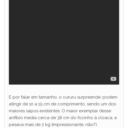
E por falar em tamanho, o cururu surpreende: podem
atingir de 10 a 15 cm de comprimento, sendo um dos
maiores sapos existentes. O maior exemplar desse
anfíbio media cerca de 38 cm do focinho à cloaca, e
pesava mais de 2 kg (impressionante, não?).