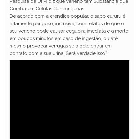
Pesquisa da UFPI diz que Veneno tem Substância que
Combatem Células Cancerígenas
De acordo com a crendice popular, o sapo cururu é
altamente perigoso, inclusive, com relatos de que o
seu veneno pode causar cegueira imediata e a morte
em poucos minutos em caso de ingestão, ou até
mesmo provocar verrugas se a pele entrar em
contato com a sua urina. Será verdade isso?