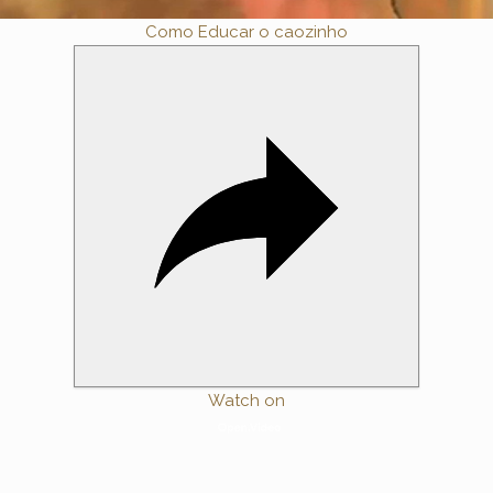
V
Como Educar o caozinho
i
d
e
o
Watch on