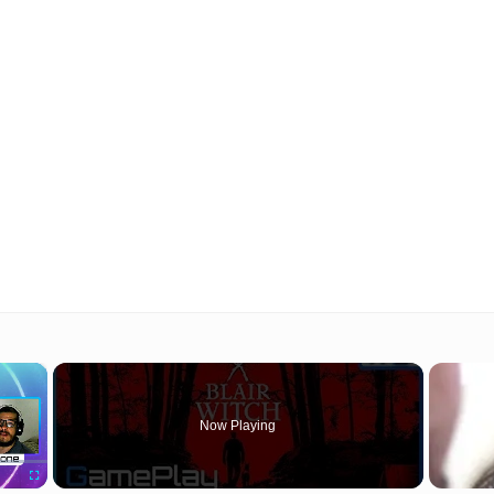
×
Now Playing