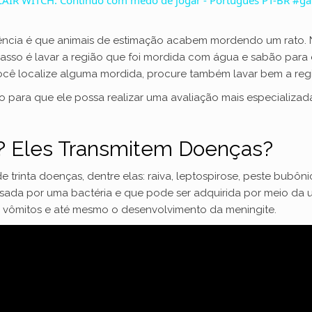
V
cia é que animais de estimação acabem mordendo um rato. N
 passo é lavar a região que foi mordida com água e sabão para
i
cê localize alguma mordida, procure também lavar bem a reg
rio para que ele possa realizar uma avaliação mais especializ
d
s? Eles Transmitem Doenças?
e
e trinta doenças, dentre elas: raiva, leptospirose, peste bubôni
o
sada por uma bactéria e que pode ser adquirida por meio da u
, vômitos e até mesmo o desenvolvimento da meningite.