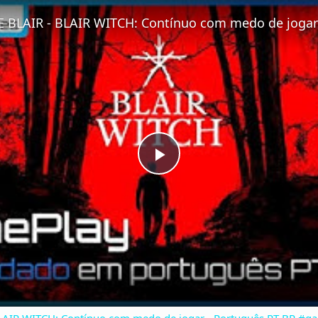
Fullscreen
P
l
a
y
LAIR WITCH: Contínuo com medo de jogar - Português PT-BR #g