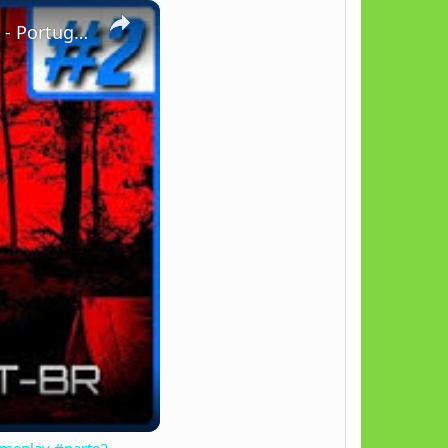
×
A BRUXA DE BLAIR - BLAIR WITCH: Contínuo com medo de jogar - Português PT-BR #gameplay #parte2
ameplay #parte2