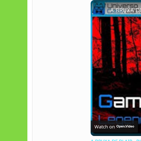
Play
Unmute
Watch on
A BRUXA DE BLAIR - B