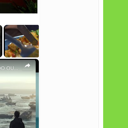
×
EM 2025, O OCEANO DESAPARECE EM 1 HORA E REAPARECE DO OUTRO LADO DO MUNDO!