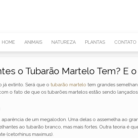
HOME
ANIMAIS
NATUREZA
PLANTAS
CONTATO
tes o Tubarão Martelo Tem? E 
já extinto. Será que o
tubarão martelo
tem grandes semelhança
com o fato de que os tubarões martelos estão sendo lançados
n
o a aparência de um megalodon. Uma delas o assemelha ao gra
elhantes ao tubarão branco, mas mais fortes. Outra teoria é 
te (cetorhinus maximus).