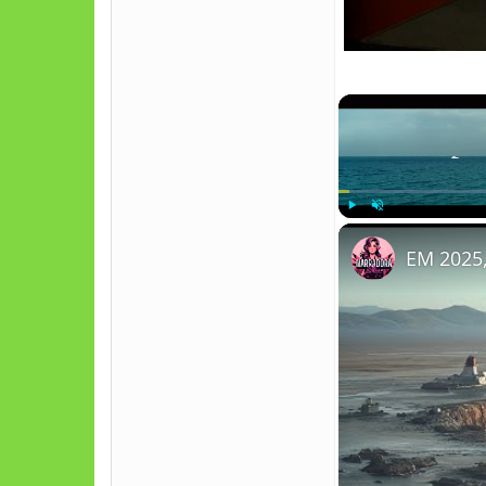
Play
Unmute