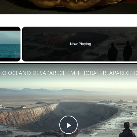
×
Now Playing
Fullscreen
P