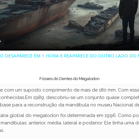
l
a
y
NO DESAPARECE EM 1 HORA E REAPARECE DO OUTRO LADO DO
V
Fósseis do Dentes do Megalodon
i
nte com um suposto comprimento de mais de 180 mm. Com ess
 conhecidas.Em 1989, descobriu-se um conjunto quase complet
base para a reconstrução da mandíbula no museu Nacional de
d
ria global do megalodon foi determinada em 1996. Como pode 
andíbulas: anterior, média, lateral e posterior. Ele tinha uma
e
s.