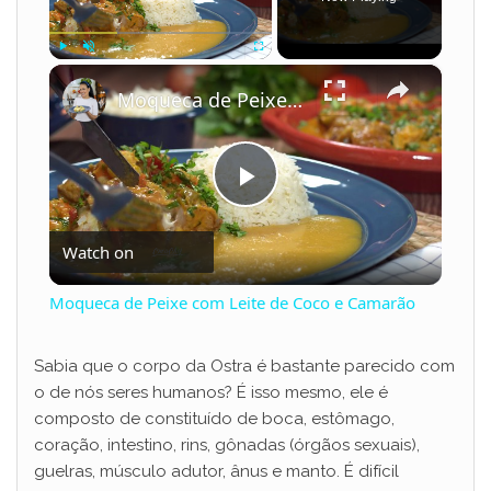
×
Play
Unmute
Fullscreen
Moqueca de Peixe com Leite de Coco e Camarão
P
Watch on
l
Moqueca de Peixe com Leite de Coco e Camarão
a
Sabia que o corpo da Ostra é bastante parecido com
o de nós seres humanos? É isso mesmo, ele é
y
composto de constituído de boca, estômago,
coração, intestino, rins, gônadas (órgãos sexuais),
V
guelras, músculo adutor, ânus e manto. É difícil