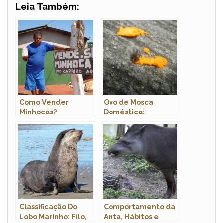
Leia Também:
Como Vender
Ovo de Mosca
Minhocas?
Doméstica:
Características,
Fotos e Onde
Encontrar
Classificação Do
Comportamento da
Lobo Marinho: Filo,
Anta, Hábitos e