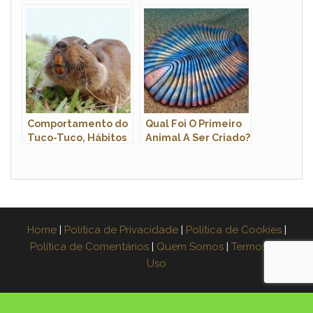
Classe, Ordem E
Modo de Vida do
Família
Animal
Comportamento do
Qual Foi O Primeiro
Tuco-Tuco, Hábitos
Animal A Ser Criado?
e Modo de Vida do
Animal
Home
|
Política de Privacidade
|
Política de Cookies
|
Política de Comentários
|
Quem Somos
|
Termos de
Uso