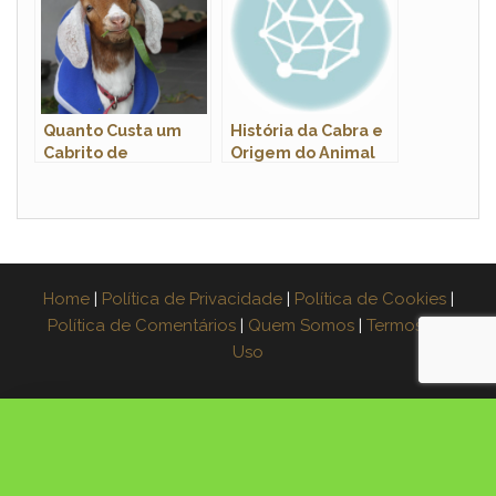
Quanto Custa um
História da Cabra e
Cabrito de
Origem do Animal
Estimação ? Onde
Comprar ?
Home
|
Política de Privacidade
|
Política de Cookies
|
Política de Comentários
|
Quem Somos
|
Termos de
Uso
×
Espera! Leve o guia grátis
Aprenda a fazer muda de 3 plantas na água,