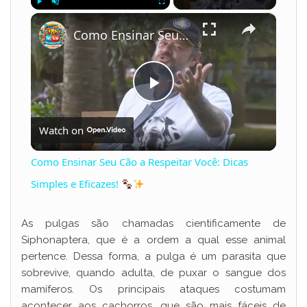
×
Play
Unmute
Fullscreen
Como Ensinar Seu Cão a Respeitar Você: Dicas Simples e Eficazes!
P
Watch on
l
Como Ensinar Seu Cão a Respeitar Você: Dicas
a
Simples e Eficazes!
y
As pulgas são chamadas cientificamente de
Siphonaptera, que é a ordem a qual esse animal
pertence. Dessa forma, a pulga é um parasita que
V
sobrevive, quando adulta, de puxar o sangue dos
mamíferos. Os principais ataques costumam
acontecer aos cachorros, que são mais fáceis de