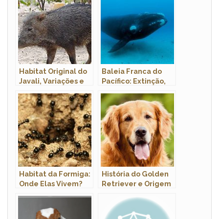
Habitat Original do
Baleia Franca do
Javali, Variações e
Pacífico: Extinção,
Preferências
Peso, Tamanho,
Habitat e Fotos
Habitat da Formiga:
História do Golden
Onde Elas Vivem?
Retriever e Origem
da Raça