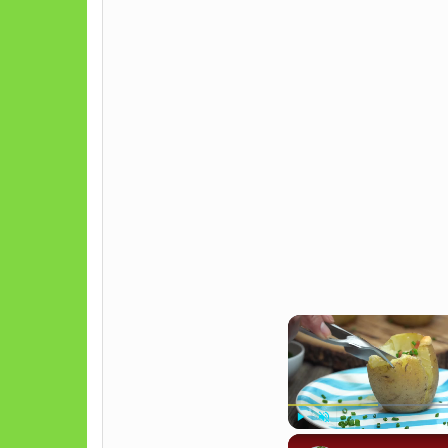
Play
Unmute