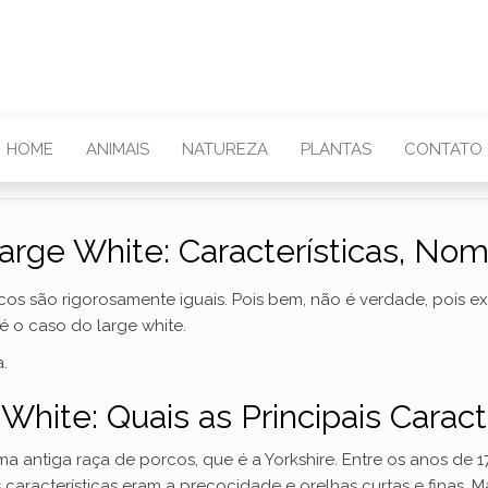
HOME
ANIMAIS
NATUREZA
PLANTAS
CONTATO
rge White: Características, Nome
 são rigorosamente iguais. Pois bem, não é verdade, pois exi
é o caso do large white.
.
hite: Quais as Principais Caract
uma antiga raça de porcos, que é a Yorkshire. Entre os anos de
s características eram a precocidade e orelhas curtas e finas. 