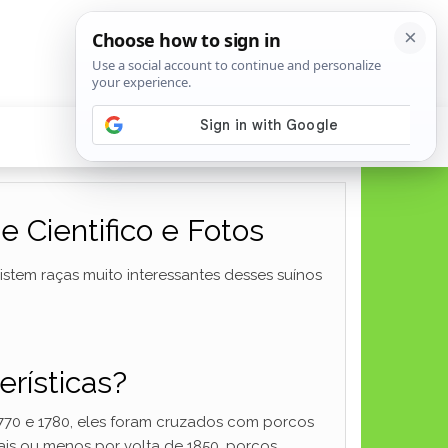
 Cientifico e Fotos
stem raças muito interessantes desses suínos
erísticas?
 1770 e 1780, eles foram cruzados com porcos
Mais ou menos por volta de 1850, porcos