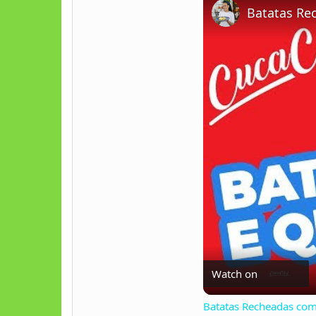
Batatas Re
Watch on
Batatas Recheadas com