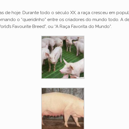
V
s de hoje. Durante todo o século XX, a raça cresceu em popula
e tornando o “queridinho” entre os criadores do mundo todo. A
i
ld’s Favourite Breed”, ou “A Raça Favorita do Mundo”.
d
e
o