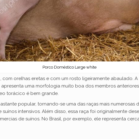
Porco Doméstico Large white
o, com orelhas eretas e com um rosto ligeiramente abaulado. A
 e apresenta uma morfologia muito boa dos membros anteriores 
neo torácico é bem grande.
bastante popular, tornando-se uma das raças mais numerosas de
ínos intensivos. Além disso, essa raça foi originalmente desenv
omercias de suínos. No Brasil, por exemplo, ele representa c