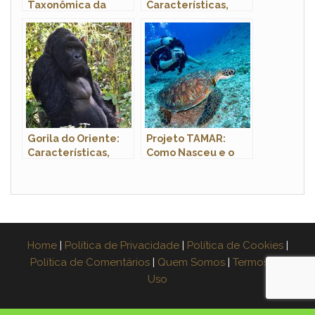
Taxonômica da
Características,
Foca
Nome Científico e
Fotos
Gorila do Oriente:
Projeto TAMAR:
Características,
Como Nasceu e o
Nome Científico e
que Faz a Maior
Fotos
Iniciativa de
Conservação de
Tartarugas Marinhas
do Brasil
Home
|
Política de Privacidade
|
Política de Cookies
|
Política de Comentários
|
Quem Somos
|
Termos de
Uso