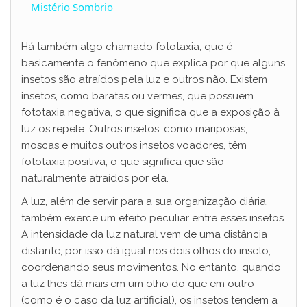
a
Mistério Sombrio
y
Há também algo chamado fototaxia, que é
basicamente o fenômeno que explica por que alguns
insetos são atraídos pela luz e outros não. Existem
V
insetos, como baratas ou vermes, que possuem
fototaxia negativa, o que significa que a exposição à
i
luz os repele. Outros insetos, como mariposas,
moscas e muitos outros insetos voadores, têm
fototaxia positiva, o que significa que são
d
naturalmente atraídos por ela.
A luz, além de servir para a sua organização diária,
e
também exerce um efeito peculiar entre esses insetos.
A intensidade da luz natural vem de uma distância
o
distante, por isso dá igual nos dois olhos do inseto,
coordenando seus movimentos. No entanto, quando
a luz lhes dá mais em um olho do que em outro
(como é o caso da luz artificial), os insetos tendem a