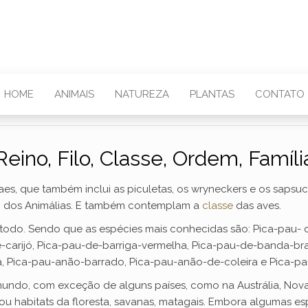
HOME
ANIMAIS
NATUREZA
PLANTAS
CONTATO
Reino, Filo, Classe, Ordem, Famíl
daes, que também inclui as piculetas, os wryneckers e os saps
ino dos Animálias. E também contemplam a
classe
das aves.
 todo. Sendo que as espécies mais conhecidas são: Pica-pau- 
-carijó, Pica-pau-de-barriga-vermelha, Pica-pau-de-banda-br
, Pica-pau-anão-barrado, Pica-pau-anão-de-coleira e Pica-p
ndo, com exceção de alguns países, como na Austrália, Nova G
s ou habitats da floresta, savanas, matagais. Embora algumas 