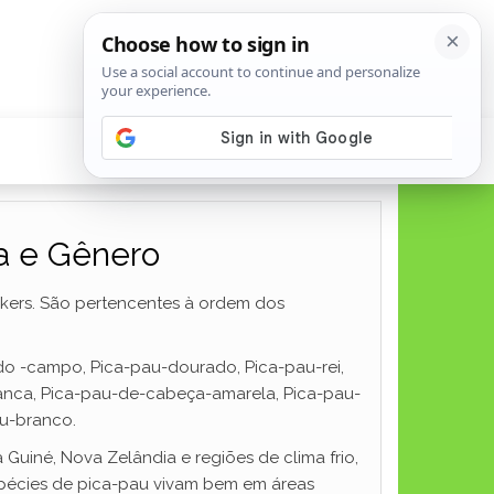
ia e Gênero
uckers. São pertencentes à ordem dos
do -campo, Pica-pau-dourado, Pica-pau-rei,
anca, Pica-pau-de-cabeça-amarela, Pica-pau-
au-branco.
uiné, Nova Zelândia e regiões de clima frio,
espécies de pica-pau vivam bem em áreas