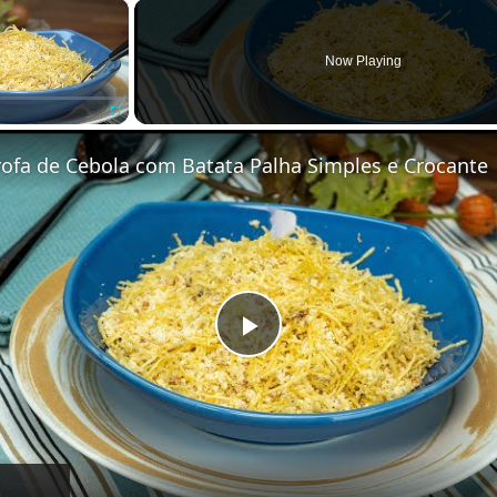
×
Now Playing
Fullscreen
rofa de Cebola com Batata Palha Simples e Crocante
P
l
a