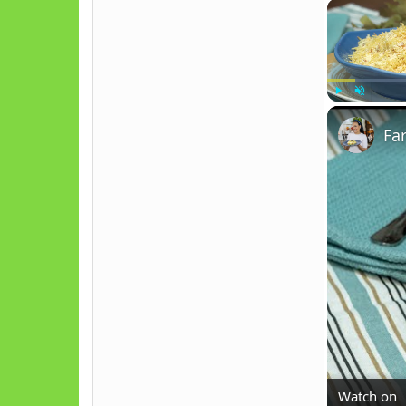
Play
Unmute
Fa
Watch on