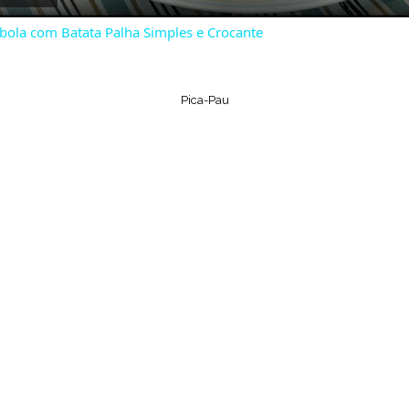
bola com Batata Palha Simples e Crocante
y
V
Pica-Pau
i
d
e
o