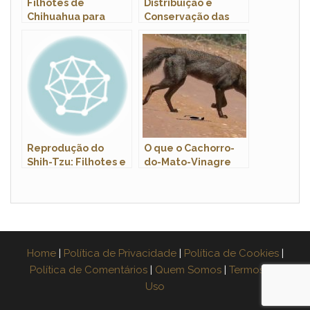
Filhotes de
Distribuição e
Chihuahua para
Conservação das
Adoção: Onde
Ariranhas: Fotos
Encontrar?
Reprodução do
O que o Cachorro-
Shih-Tzu: Filhotes e
do-Mato-Vinagre
Período de
Come?
Gestação
Home
|
Política de Privacidade
|
Política de Cookies
|
Política de Comentários
|
Quem Somos
|
Termos de
Uso