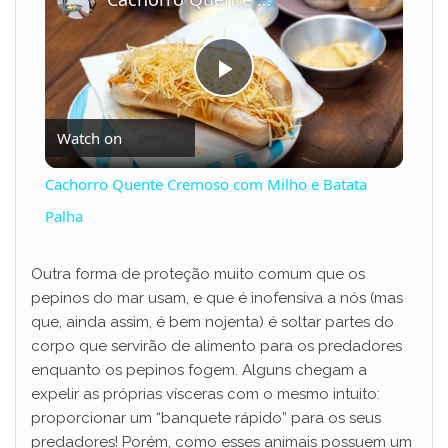
P
Watch on
l
Cachorro Quente Cremoso com Milho e Batata
a
Palha
y
Outra forma de proteção muito comum que os
pepinos do mar usam, e que é inofensiva a nós (mas
que, ainda assim, é bem nojenta) é soltar partes do
V
corpo que servirão de alimento para os predadores
enquanto os pepinos fogem. Alguns chegam a
i
expelir as próprias vísceras com o mesmo intuito:
proporcionar um “banquete rápido” para os seus
predadores! Porém, como esses animais possuem um