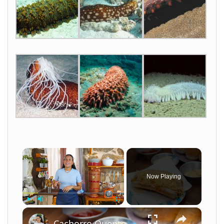
×
Now Playing
×
Play
Unmute
Fullscreen
Cachorro Quente Cremoso com Milho e Batata Palha