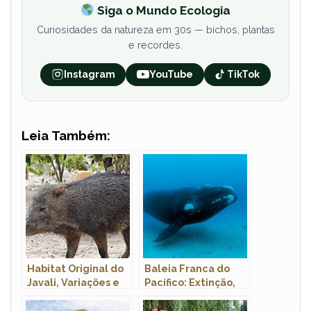
Siga o Mundo Ecologia
Curiosidades da natureza em 30s — bichos, plantas
e recordes.
Instagram
YouTube
TikTok
Leia Também:
Habitat Original do
Baleia Franca do
Javali, Variações e
Pacífico: Extinção,
Preferências
Peso, Tamanho,
Habitat e Fotos