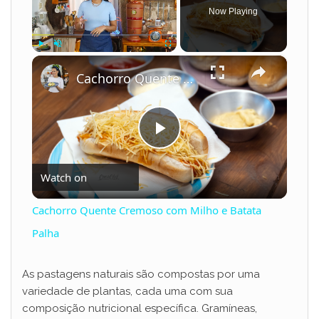
Now Playing
×
Play
Unmute
Fullscreen
Cachorro Quente Cremoso com Milho e Batata Palha
P
Watch on
l
Cachorro Quente Cremoso com Milho e Batata
a
Palha
y
As pastagens naturais são compostas por uma
variedade de plantas, cada uma com sua
composição nutricional específica. Gramíneas,