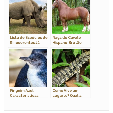
Lista de Espécies de
Raça de Cavalo
Rinocerontes Já
Hispano-Bretão:
Extintos no Mundo
Característica,
História e Fotos
Pinguim Azul:
Como Vive um
Características,
Lagarto? Qual a
Nome Científico e
Espécie do Lagarto?
Fotos