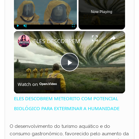
Now Playing
×
Play
Unmute
Fullscreen
ELES DESCOBREM METEORITO COM POTENCIAL BIOLÓGICO PARA EXTERMINAR A HUMANIDADE
P
Watch on
l
ELES DESCOBREM METEORITO COM POTENCIAL
a
BIOLÓGICO PARA EXTERMINAR A HUMANIDADE
y
O desenvolvimento do turismo aquático e do
consumo gastronômico, favorecido pelo aumento da