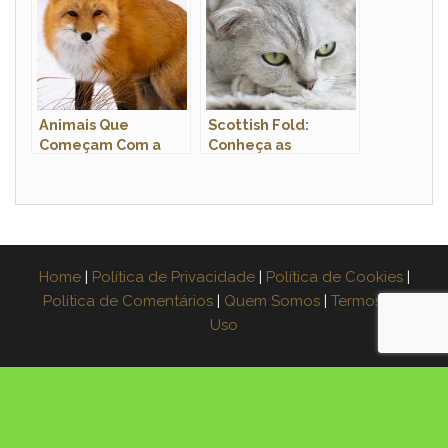
Animais Que
Scottish Fold:
Começam Com a
Conheça as
Letra R: Nome e
Características
Características
Encantadoras dessa
Raça Felina
Home
|
Política de Privacidade
|
Política de Cookies
|
Política de Comentários
|
Quem Somos
|
Termos de
Uso