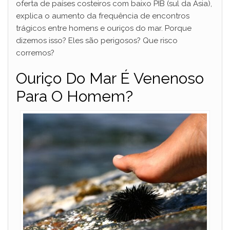
oferta de países costeiros com baixo PIB (sul da Ásia),
V
explica o aumento da frequência de encontros
trágicos entre homens e ouriços do mar. Porque
i
dizemos isso? Eles são perigosos? Que risco
corremos?
d
Ouriço Do Mar É Venenoso
Para O Homem?
e
o