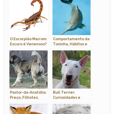
O Escorpião Marrom
Comportamento da
Escuro é Venenoso?
Toninha, Hábitos e
Ele Mata?
Modo de Vida do
Animal
Pastor-da-Anatólia:
Bull Terrier:
Preço, Filhotes,
Curiosidades e
Canil e Como Adotar
Fatos Interessantes
Sobre a Raça