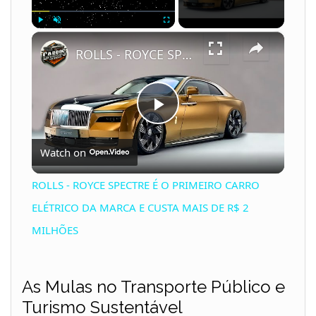
×
Play
Unmute
Fullscreen
ROLLS - ROYCE SPECTRE É O PRIMEIRO CARRO ELÉTRICO DA MARCA E CUSTA MAIS DE R$ 2 MILHÕES
P
Watch on
l
ROLLS - ROYCE SPECTRE É O PRIMEIRO CARRO
a
ELÉTRICO DA MARCA E CUSTA MAIS DE R$ 2
MILHÕES
y
As Mulas no Transporte Público e
V
Turismo Sustentável