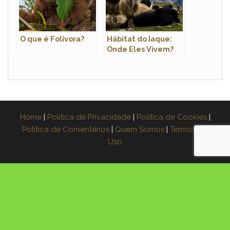
O que é Folivora?
Hábitat do Iaque:
Onde Eles Vivem?
Home
|
Política de Privacidade
|
Política de Cookies
|
Política de Comentários
|
Quem Somos
|
Termos de
Uso