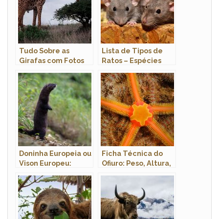
Tudo Sobre as
Lista de Tipos de
Girafas com Fotos
Ratos – Espécies
Com Nome, Habitat
e Fotos
Doninha Europeia ou
Ficha Técnica do
Vison Europeu:
Ofiuro: Peso, Altura,
Características e
Tamanho e Imagens
Fotos