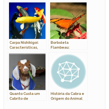
Cachorros: Sintomas
Características,
e Tratamento
Nome Cientifico e
Fotos
Carpa Nishikigoi:
Borboleta
Características,
Flambeau:
Nome Científico,
Características,
Habitat e Fotos
Nome Cientifico e
Fotos
Quanto Custa um
História da Cabra e
Cabrito de
Origem do Animal
Estimação ? Onde
Comprar ?