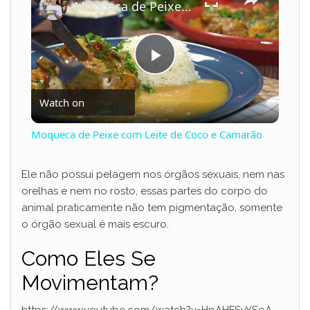
Moqueca de Peixe com Leite de Coco e Camarão
P
Watch on
l
Moqueca de Peixe com Leite de Coco e Camarão
a
Ele não possui pelagem nos órgãos sexuais, nem nas
orelhas e nem no rosto, essas partes do corpo do
y
animal praticamente não tem pigmentação, somente
o órgão sexual é mais escuro.
V
Como Eles Se
i
Movimentam?