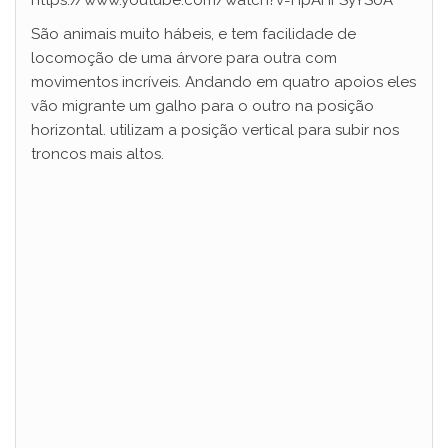
https://www.youtube.com/watch?v=HpAHFSyYSoA
d
São animais muito hábeis, e tem facilidade de
locomoção de uma árvore para outra com
e
movimentos incríveis. Andando em quatro apoios eles
vão migrante um galho para o outro na posição
horizontal. utilizam a posição vertical para subir nos
o
troncos mais altos.