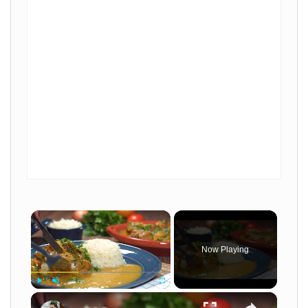
×
Now Playing
×
Play
Unmute
Fullscreen