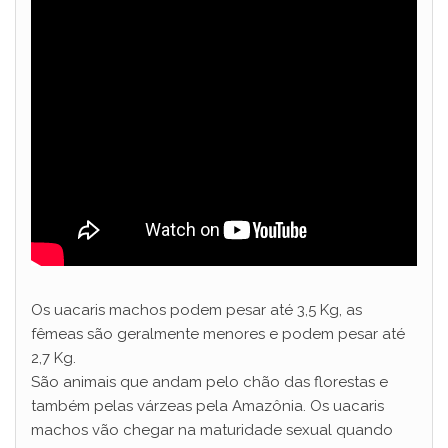
Os uacaris machos podem pesar até 3,5 Kg, as
fêmeas são geralmente menores e podem pesar até
2,7 Kg.
São animais que andam pelo chão das florestas e
também pelas várzeas pela Amazônia. Os uacaris
machos vão chegar na maturidade sexual quando