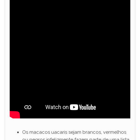
Os macacos uacaris sejam brancos, vermelhos
ou negros infelizmente fazem parte de uma lista