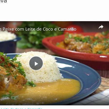
iva
 Peixe com Leite de Coco e Camarão
P
l
a