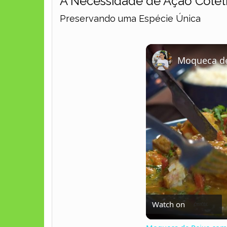
A Necessidade de Ação Colet
Preservando uma Espécie Única
Moqueca de
Watch on