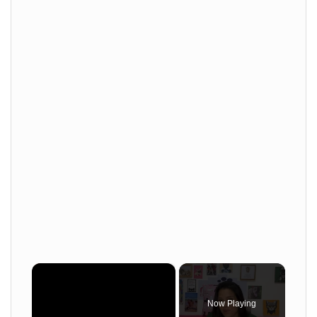
×
Now Playing