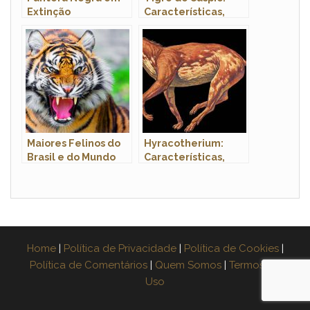
Extinção
Características,
Fotos e Nome
Científico
Maiores Felinos do
Hyracotherium:
Brasil e do Mundo
Características,
Curiosidades,
Habitat e Fotos
Home
|
Política de Privacidade
|
Política de Cookies
|
Política de Comentários
|
Quem Somos
|
Termos de
Uso