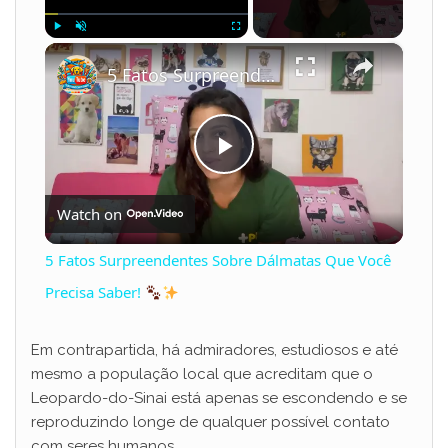
×
Play
Unmute
Fullscreen
5 Fatos Surpreendentes Sobre Dálmatas Que Você Precisa Saber!
P
Watch on
l
5 Fatos Surpreendentes Sobre Dálmatas Que Você
a
Precisa Saber!
y
Em contrapartida, há admiradores, estudiosos e até
mesmo a população local que acreditam que o
Leopardo-do-Sinai está apenas se escondendo e se
V
reproduzindo longe de qualquer possível contato
com seres humanos.