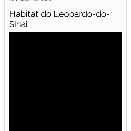
i
Habitat do Leopardo-do-
Sinai
d
e
o