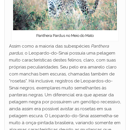
Panthera Pardus no Meio do Mato
Assim como a maioria das subespécies
Panthera
pardus
, o Leopardo-do-Sinai possuía uma pelagem
muito características destes felinos, claro, com suas
próprias peculiaridades. Seu pelo era amarelo claro
com manchas bem escuras, chamadas também de
“rosetas”. Há inclusive, registros de Leopardos-do-
Sinai negros, exemplares muito semelhantes às
panteras negras. Um diferencial era que apesar da
pelagem negra por possuírem um genótipo recessivo,
ainda assim era possível avistar as rosetas em sua
pelagem escura. O Leopardo-do-Sinai assemelha-se
muito à onça-pintada brasileira, variando somente em
algumas características devido as mudanças que