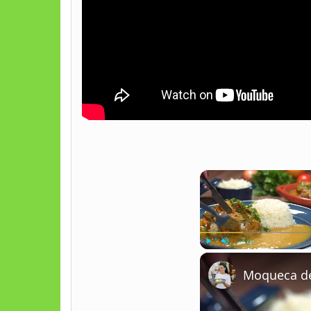
Play
Unmute
Moqueca de