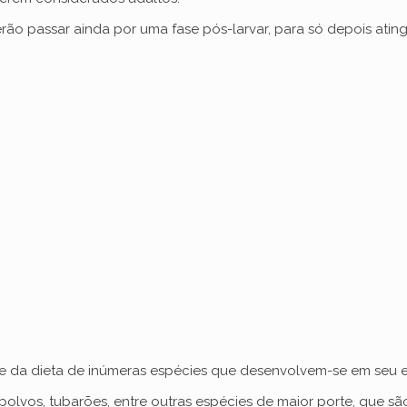
i
erão passar ainda por uma fase pós-larvar, para só depois ati
d
e
o
se da dieta de inúmeras espécies que desenvolvem-se em seu 
, polvos, tubarões, entre outras espécies de maior porte, que s