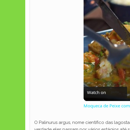
Watch on
Moqueca de Peixe com 
O Palinurus argus, nome científico das lagost
verdade eles passam por vários estágios até 