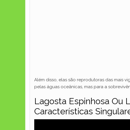
Além disso, elas são reprodutoras das mais 
pelas águas oceânicas, mas para a sobrevivê
Lagosta Espinhosa Ou L
Características Singular