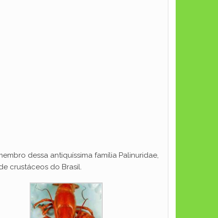
membro dessa antiquíssima família Palinuridae,
e crustáceos do Brasil.