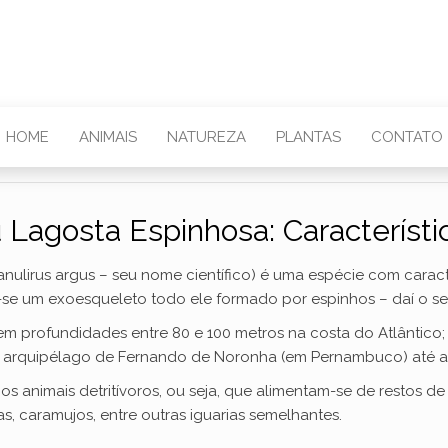
HOME
ANIMAIS
NATUREZA
PLANTAS
CONTATO
Lagosta Espinhosa: Característi
nulirus argus – seu nome científico) é uma espécie com caracte
-se um exoesqueleto todo ele formado por espinhos – daí o se
 profundidades entre 80 e 100 metros na costa do Atlântico; e n
do arquipélago de Fernando de Noronha (em Pernambuco) até a
os animais detritívoros, ou seja, que alimentam-se de restos 
 caramujos, entre outras iguarias semelhantes.