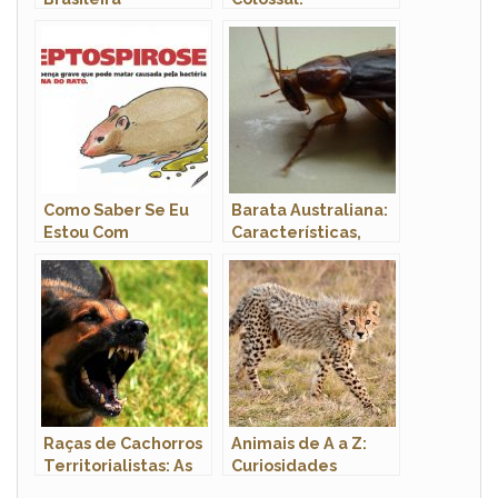
Características e
Fotos
Como Saber Se Eu
Barata Australiana:
Estou Com
Características,
Leptospirose? Quais
Nome Científico e
As Sequelas?
Fotos
Raças de Cachorros
Animais de A a Z:
Territorialistas: As
Curiosidades
12 Mais Intensas e
Incríveis