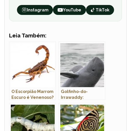
Instagram
YouTube
TikTok
Leia Também:
O Escorpião Marrom
Golfinho-do-
Escuro é Venenoso?
Irrawaddy:
Ele Mata?
Características,
Nome Cientifico e
Fotos