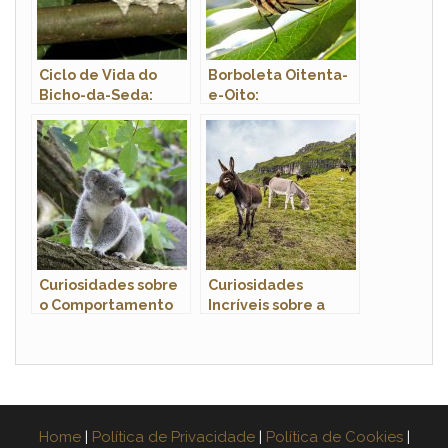
Ciclo de Vida do
Borboleta Oitenta-
Bicho-da-Seda:
e-Oito:
Quantos Anos Eles
Características,
Vivem?
Nome Cientifico e
Fotos
Curiosidades sobre
Curiosidades
o Comportamento
Incríveis sobre a
dos Coalas: Conheça
Mula: Um Híbrido
Esses Adoráveis
Espetacular
Marsupiais
Home
|
Política de Privacidade
|
Política de Cookies
|