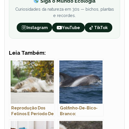
Siga o Mundo Ecologia
Curiosidades da natureza em 30s — bichos, plantas
e recordes.
Instagram
YouTube
TikTok
Leia Também:
Reprodução Dos
Golfinho-De-Bico-
Felinos E Período De
Branco:
Gestação
Características,
Nome Científico E