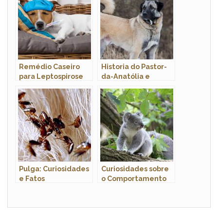
Fotos
Remédio Caseiro
Historia do Pastor-
para Leptospirose
da-Anatólia e
Canina: Como Fazer?
Origem da Raca
Funciona?
Pulga: Curiosidades
Curiosidades sobre
e Fatos
o Comportamento
Interessantes Sobre
dos Coalas: Conheça
o Animal
Esses Adoráveis
Marsupiais