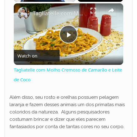
×
Play
Unmute
Fullscreen
Tagliatelle com Molho Cremoso de Camarão e Leite de Coco
P
Watch on
l
Tagliatelle com Molho Cremoso de Camarão e Leite
a
de Coco
y
Além disso, seu rosto e orelhas possuem pelagem
laranja e fazem desses animais um dos primatas mais
coloridos da natureza. Alguns pesquisadores
V
costumam brincar e dizer que eles parecem
fantasiados por conta de tantas cores no seu corpo.
i