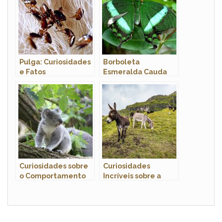
Pulga: Curiosidades
Borboleta
e Fatos
Esmeralda Cauda
Interessantes Sobre
Fina:
o Animal
Características,
Habitat e Fotos
Curiosidades sobre
Curiosidades
o Comportamento
Incríveis sobre a
dos Coalas: Conheça
Mula: Um Híbrido
Esses Adoráveis
Espetacular
Marsupiais