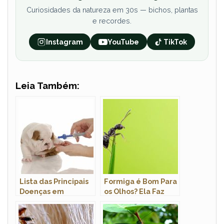
Curiosidades da natureza em 30s — bichos, plantas
e recordes.
Instagram
YouTube
TikTok
Leia Também:
Lista das Principais
Formiga é Bom Para
Doenças em
os Olhos? Ela Faz
Cachorros: Sintomas
Bem Para a Visão?
e Tratamento