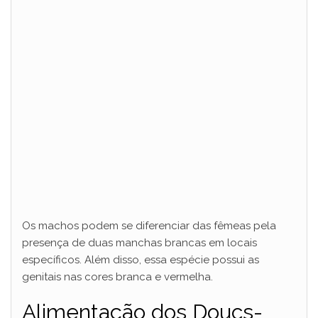
d
e
o
Os machos podem se diferenciar das fêmeas pela
presença de duas manchas brancas em locais
específicos. Além disso, essa espécie possui as
genitais nas cores branca e vermelha.
Alimentação dos Doucs-