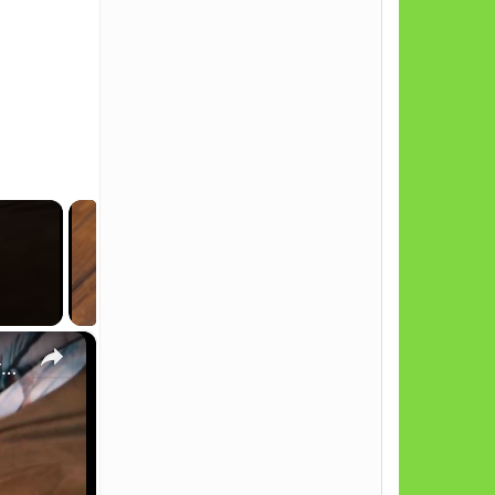
×
Bulldogue Francês e Fluffy: São a Mesma Raça? Descubra as Diferenças!