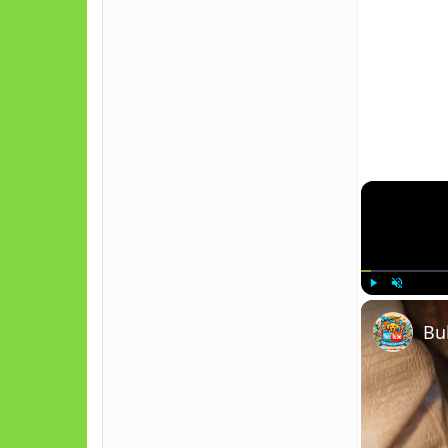
Play
Unmute