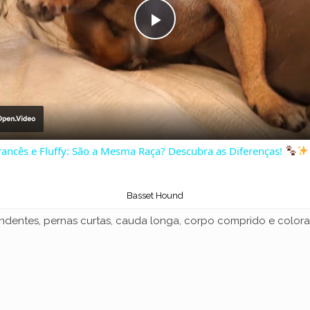
P
l
a
ancês e Fluffy: São a Mesma Raça? Descubra as Diferenças!
y
Basset Hound
V
dentes, pernas curtas, cauda longa, corpo comprido e coloraç
i
d