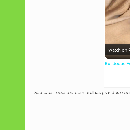
Watch on
Bulldogue Fr
São cães robustos, com orelhas grandes e pen