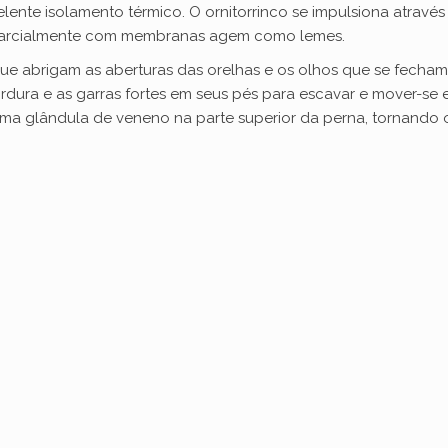
ente isolamento térmico. O ornitorrinco se impulsiona atravé
 parcialmente com membranas agem como lemes.
s que abrigam as aberturas das orelhas e os olhos que se fecha
dura e as garras fortes em seus pés para escavar e mover-se
ma glândula de veneno na parte superior da perna, tornando 