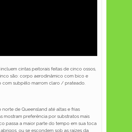
ncluem cintas peitorais feitas de cinco ossos,
orrinco são: corpo aerodinâmico com bico e
 com subpêlo marrom claro / prateado.
 norte de Queensland até altas e frias
mas mostram preferência por substratos mais
nco passa a maior parte do tempo em sua toca
 abrigos, ou se escondem sob as raízes da