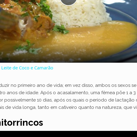
P
l
a
y
Leite de Coco e Camarão
V
duzir no primeiro ano de vida; em vez disso, ambos os sexos 
atro anos de idade. Após o acasalamento, uma fêmea põe 1 a 3
i
r possivelmente 10 dias, após os quais o período de lactação d
ais de vida longa, tanto em cativeiro quanto na natureza, que
d
itorrincos
e