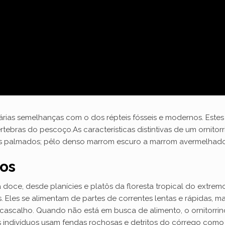
rias semelhanças com o dos répteis fósseis e modernos. Estes i
rtebras do pescoço.As características distintivas de um ornit
s palmados; pêlo denso marrom escuro a marrom avermelhado
cos
doce, desde planícies e platôs da floresta tropical do extremo
s. Eles se alimentam de partes de correntes lentas e rápidas, 
 cascalho. Quando não está em busca de alimento, o ornitorri
os indivíduos usam fendas rochosas e detritos do córrego como