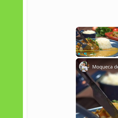
Play
Unmute
Moqueca de