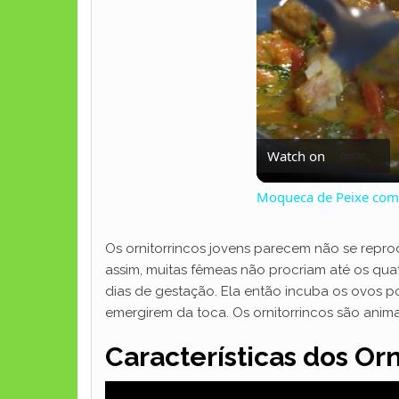
Watch on
Moqueca de Peixe com 
Os ornitorrincos jovens parecem não se repro
assim, muitas fêmeas não procriam até os qu
dias de gestação. Ela então incuba os ovos po
emergirem da toca. Os ornitorrincos são anim
Características dos Orn