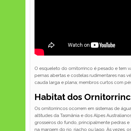
O esqueleto do ornitorrinco é pesado e tem vá
pernas abertas e costelas rudimentares nas vé
cauda larga e plana; membros curtos com pé
Habitat dos Ornitorrin
Os ornitorrincos ocorrem em sistemas de água 
altitudes da Tasmânia e dos Alpes Australiano
grosseiros do fundo, principalmente pedras e
na margem do rio, riacho ou lago. Às vezes, 